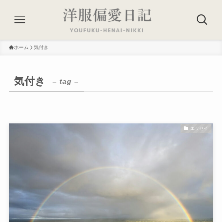
ホーム
気付き
気付き
– tag –
エッセイ