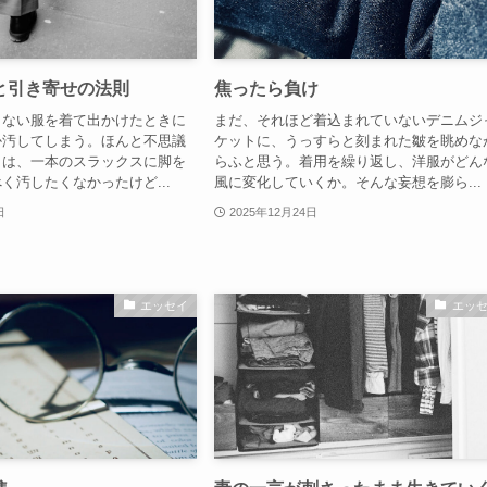
と引き寄せの法則
焦ったら負け
くない服を着て出かけたときに
まだ、それほど着込まれていないデニムジ
か汚してしまう。ほんと不思議
ケットに、うっすらと刻まれた皺を眺めな
日は、一本のスラックスに脚を
らふと思う。着用を繰り返し、洋服がどん
く汚したくなかったけど...
風に変化していくか。そんな妄想を膨ら...
日
2025年12月24日
エッセイ
エッ