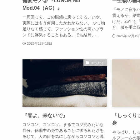
偏愛モノ③ 『LUNOR M5
一生物の基
Mod.04（AG）』
「モノに宿る
震えるか」結
一周回って、この眼鏡に戻ってくる。いや、
けだ。25年も
実際にはもう何周したかわからない。 少し物
と、服を手に取
足りなく感じて、ファッション性の高いブラ
ンドに浮気することもある。でも結局、...
2025年12月15
2025年12月18日
エッセイ
『春よ、来ないで』
「しっくり
身
コソコソ、コソコソ。まるでコソ泥みたいな
自分。休職中の身であることに後ろめたさを
やっぱり、し
感じて、人の目を気にしながらコソコソと暮
ルフレームの