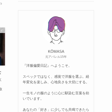
っ
セイ
KŌMASA
元アパレル15年
『洋服偏愛日記』へようこそ。
な
スペックではなく、感覚で洋服を選ぶ。経
く
年変化を楽しみ、心地良さを大切にする。
。
取
一生モノの服のように心に馴染む言葉を紡
いでいます。
あなたの「好き」に少しでも共鳴できたら