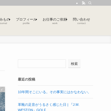
みもの
プロフィール
お仕事のご依頼
問い合わせ
journal
profile
work
contact
検索
最近の投稿
セイ
10年間そこにいる。その事実にはかなわない。
革靴の足音がうるさく感じた日 | 『J.M.
WESTON』GOLF