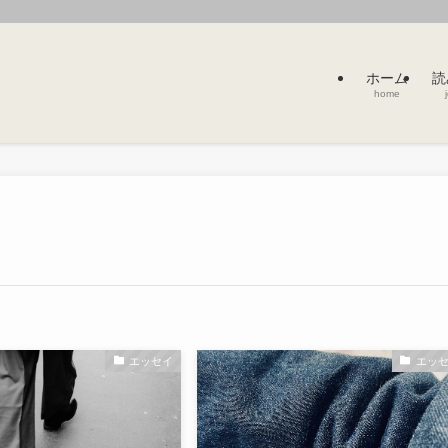
ホーム
読
home
エッセイ
エッ