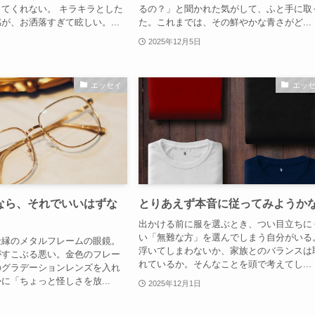
てくれない。 キラキラとした
るの？」と聞かれた気がして、ふと手に取
が、お洒落すぎて眩しい。...
た。これまでは、その鮮やかな青さがど...
2025年12月5日
エッセイ
エッ
なら、それでいいはずな
とりあえず本音に従ってみようか
出かける前に服を選ぶとき、つい目立ちに
い「無難な方」を選んでしまう自分がいる
金縁のメタルフレームの眼鏡。
浮いてしまわないか、家族とのバランスは
がすこぶる悪い。金色のフレー
れているか。そんなことを頭で考えてし...
のグラデーションレンズを入れ
に「ちょっと怪しさを放...
2025年12月1日