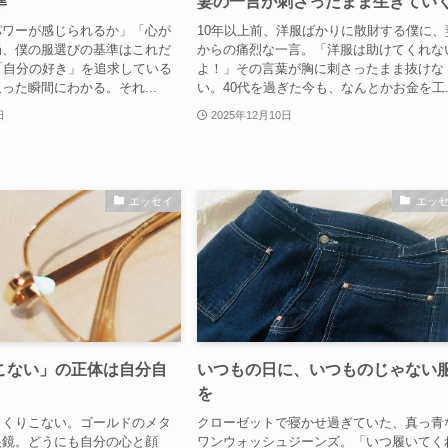
準
妻の一言が刺さったまま生きてい
パワーが感じられるか」「心が
10年以上前、洋服ばかりに散財する僕に、
局、僕の服選びの基準はこれだ
からの痛烈な一言。「洋服は助けてくれな
「自分の好き」を追求している
よ！」その言葉が胸に刺さったまま抜けな
った瞬間にわかる。それ...
い。40代を過ぎた今も、なんとかお金を工..
日
2025年12月10日
エッセイ
エッ
こない」の正体は自分自
いつもの日に、いつものじゃない
を
っくりこない。ゴールドのメタ
クローゼットで寝かせ過ぎていた、真っ青
眼鏡。どうにも自分の心と顔
ワンウォッシュジーンズ。「いつ履いてく