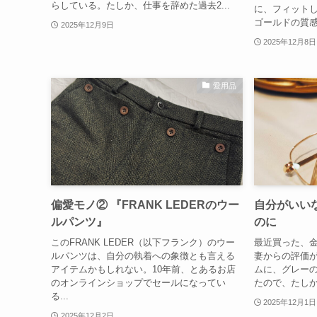
らしている。たしか、仕事を辞めた過去2...
に、フィットし
ゴールドの質感
2025年12月9日
2025年12月8日
愛用品
偏愛モノ② 『FRANK LEDERのウー
自分がいい
ルパンツ』
のに
このFRANK LEDER（以下フランク）のウー
最近買った、
ルパンツは、自分の執着への象徴とも言える
妻からの評価
アイテムかもしれない。10年前、とあるお店
ムに、グレー
のオンラインショップでセールになってい
たので、たしか
る...
2025年12月1日
2025年12月2日