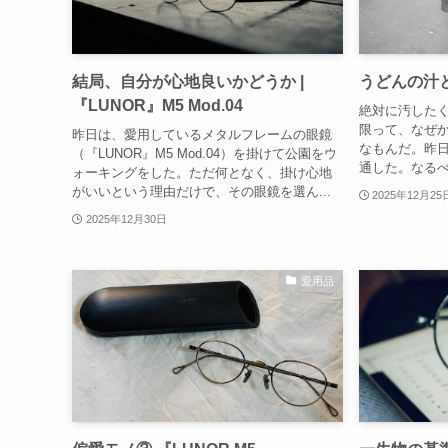
結局、自分が心地良いかどうか |
うどんの汁
『LUNOR』M5 Mod.04
絶対に汚した
限って、なぜ
昨日は、愛用しているメタルフレームの眼鏡
なもんだ。昨
（『LUNOR』M5 Mod.04）を掛けて公園をウ
通した。なるべ
ォーキングをした。ただ何となく、掛け心地
がいいという理由だけで、その眼鏡を選ん...
2025年12月25
2025年12月30日
愛用品